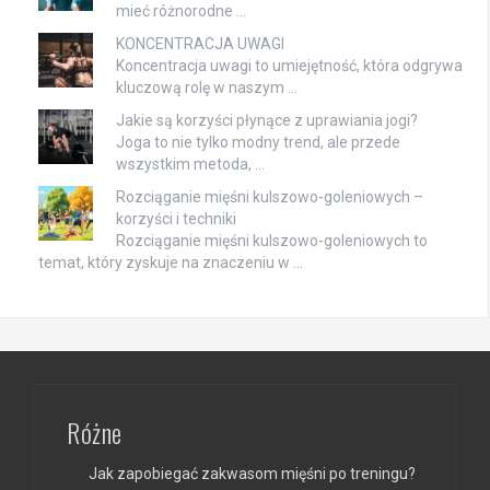
mieć różnorodne …
KONCENTRACJA UWAGI
Koncentracja uwagi to umiejętność, która odgrywa
kluczową rolę w naszym …
Jakie są korzyści płynące z uprawiania jogi?
Joga to nie tylko modny trend, ale przede
wszystkim metoda, …
Rozciąganie mięśni kulszowo-goleniowych –
korzyści i techniki
Rozciąganie mięśni kulszowo-goleniowych to
temat, który zyskuje na znaczeniu w …
Różne
Jak zapobiegać zakwasom mięśni po treningu?