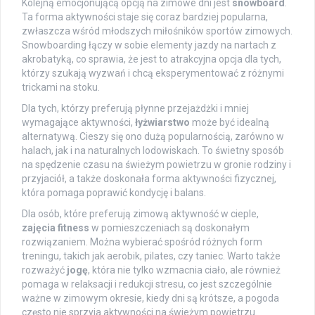
Kolejną emocjonującą opcją na zimowe dni jest
snowboard
.
Ta forma aktywności staje się coraz bardziej popularna,
zwłaszcza wśród młodszych miłośników sportów zimowych.
Snowboarding łączy w sobie elementy jazdy na nartach z
akrobatyką, co sprawia, że jest to atrakcyjna opcja dla tych,
którzy szukają wyzwań i chcą eksperymentować z różnymi
trickami na stoku.
Dla tych, którzy preferują płynne przejażdżki i mniej
wymagające aktywności,
łyżwiarstwo
może być idealną
alternatywą. Cieszy się ono dużą popularnością, zarówno w
halach, jak i na naturalnych lodowiskach. To świetny sposób
na spędzenie czasu na świeżym powietrzu w gronie rodziny i
przyjaciół, a także doskonała forma aktywności fizycznej,
która pomaga poprawić kondycję i balans.
Dla osób, które preferują zimową aktywność w cieple,
zajęcia fitness
w pomieszczeniach są doskonałym
rozwiązaniem. Można wybierać spośród różnych form
treningu, takich jak aerobik, pilates, czy taniec. Warto także
rozważyć
jogę
, która nie tylko wzmacnia ciało, ale również
pomaga w relaksacji i redukcji stresu, co jest szczególnie
ważne w zimowym okresie, kiedy dni są krótsze, a pogoda
często nie sprzyja aktywności na świeżym powietrzu.