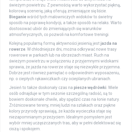
świeżym powietrzu. Z pewnością warto wykorzystać piękną,
kolorową scenerię, jaką oferują zmieniające się liście.
Bieganie
wśród tych malowniczych widoków to świetny
sposób na poprawę kondycji, a także sposób na relaks. Warto
dostosować ubiór do zmieniających się warunków
atmosferycznych, co pozwoli na komfortowe treningi.
Kolejną popularną formą aktywności jesienią jest
jazda na
rowerze
. W chłodniejsze dni, można odkrywać nowe trasy
rowerowe w parkach lub na obrzeżach miast. Ruch na
świeżym powietrzu w połączeniu z przyjemnymi widokami
sprawia, że jazda na rowerze staje się niezwykle przyjemna.
Dobrze jest również pamiętać o odpowiednim wyposażeniu,
np. o ciepłych rękawiczkach czy ocieplanych ubraniach.
Jesień to także doskonały czas na
piesze wędrówki
. Wiele
osób odnajduje w tym sezonie szczególną radość, są to
bowiem doskonałe chwile, aby spędzić czas na łonie natury.
Zróżnicowane tereny, mniej ludzi na szlakach oraz piękne
kolory przyrody sprawiają, że każda wycieczka staje się
niezapomnianym przeżyciem. Idealnym pomysłem jest
wybór mniej uczęszczanych tras, aby w pełni delektować się
ciszą i spokojem.