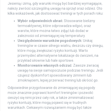
Jesienią i zimą, gdy warunki mogą być bardziej wymagające,
należy zwrócić szczególną uwagę na sprzęt oraz odzież. Oto
kilka wskazówek, jak dostosować treningi w tych porach roku:
Wybór odpowiednich ubrań:
Stosowanie bielizny
termoaktywnej, które odprowadza wilgoć, oraz
warstw, które można łatwo zdjąć lub dodać w
zależności od zmieniającej się temperatury.
Uwzględnienie warunków pogodowych:
Unikaj
treningów w czasie silnego wiatru, deszczu czy śniegu,
które mogą zwiększać ryzyko kontuzji. Warto
przemyśleć alternatywne lokalizacje do ćwiczeń, na
przykład siłownie lub hale sportowe.
Monitorowanie własnych odczuć:
Zawsze zwracaj
uwagę na swoje samopoczucie podczas treningu. Jeśli
czujesz dyskomfort spowodowany zimnem lub
zmoknięciem, lepiej przerwać trening lub skrócić go.
Odpowiednie przygotowanie do zmieniającej się pogody
może znacznie poprawić komfort treningów i pozwolić
cieszyć się nimi przez cały rok, a także zminimalizować
ryzyko kontuzji, które mogą pojawić się w trudnych
warunkach. Ciekawym rozwiązaniem mogą być także