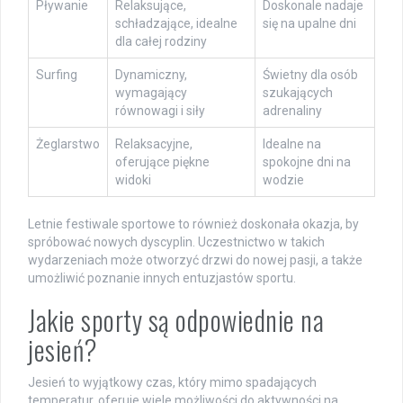
Pływanie
Relaksujące,
Doskonale nadaje
schładzające, idealne
się na upalne dni
dla całej rodziny
Surfing
Dynamiczny,
Świetny dla osób
wymagający
szukających
równowagi i siły
adrenaliny
Żeglarstwo
Relaksacyjne,
Idealne na
oferujące piękne
spokojne dni na
widoki
wodzie
Letnie festiwale sportowe to również doskonała okazja, by
spróbować nowych dyscyplin. Uczestnictwo w takich
wydarzeniach może otworzyć drzwi do nowej pasji, a także
umożliwić poznanie innych entuzjastów sportu.
Jakie sporty są odpowiednie na
jesień?
Jesień to wyjątkowy czas, który mimo spadających
temperatur, oferuje wiele możliwości do aktywności na