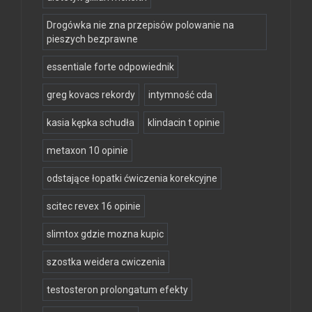
Drogówka nie zna przepisów polowanie na
pieszych bezprawne
essentiale forte odpowiednik
greg kovacs rekordy
intymność cda
kasia kępka schudła
klindacin t opinie
metaxon 10 opinie
odstające łopatki ćwiczenia korekcyjne
scitec revex 16 opinie
slimtox gdzie mozna kupic
szostka weidera cwiczenia
testosteron prolongatum efekty