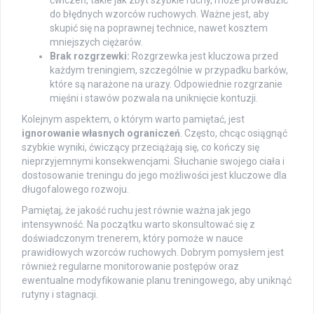
ćwiczeń, takie jak zbyt szybkie ruchy, może prowadzić
do błędnych wzorców ruchowych. Ważne jest, aby
skupić się na poprawnej technice, nawet kosztem
mniejszych ciężarów.
Brak rozgrzewki:
Rozgrzewka jest kluczowa przed
każdym treningiem, szczególnie w przypadku barków,
które są narażone na urazy. Odpowiednie rozgrzanie
mięśni i stawów pozwala na uniknięcie kontuzji.
Kolejnym aspektem, o którym warto pamiętać, jest
ignorowanie własnych ograniczeń
. Często, chcąc osiągnąć
szybkie wyniki, ćwiczący przeciążają się, co kończy się
nieprzyjemnymi konsekwencjami. Słuchanie swojego ciała i
dostosowanie treningu do jego możliwości jest kluczowe dla
długofalowego rozwoju.
Pamiętaj, że jakość ruchu jest równie ważna jak jego
intensywność. Na początku warto skonsultować się z
doświadczonym trenerem, który pomoże w nauce
prawidłowych wzorców ruchowych. Dobrym pomysłem jest
również regularne monitorowanie postępów oraz
ewentualne modyfikowanie planu treningowego, aby uniknąć
rutyny i stagnacji.