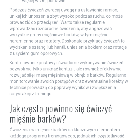
więcej w złej postawie.
Podczas ćwiczeń zwracaj uwagę na ustawienie ramion,
unikaj ich unoszenia zbyt wysoko podczas ruchu, co może
prowadzić do przeciążeń. Warto także regularnie
wprowadzać różnorodne ćwiczenia, aby angażować
wszystkie grupy mięśniowe barków, w tym mięśnie
naramienne oraz rotatory. Doskonałe przykłady ćwiczeń to
wyciskanie sztangi lub hantli, uniesienia bokiem oraz rotacje
z użyciem gum oporowych.
Kontrolowanie postawy i świadome wykonywanie ćwiczeń
pozwoli nie tylko uniknąć kontuzji, ale również efektywnie
rozwijać siłę i masę mięśniową w obrębie barków. Regularne
monitorowanie swoich postępów oraz ewentualne korekty w
technice prowadzą do poprawy wyników i zwiększenia
satysfakcji z treningu.
Jak często powinno się ćwiczyć
mięśnie barków?
Ćwiczenia na mięśnie barków są kluczowym elementem
każdego programu treningowego, jednak ich częstotliwość