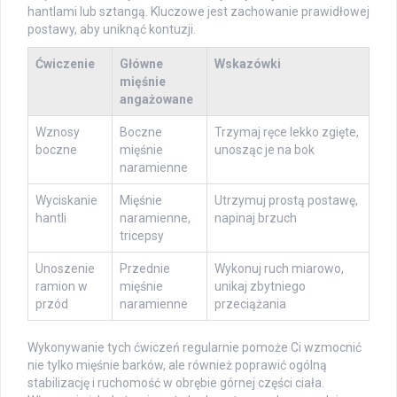
hantlami lub sztangą. Kluczowe jest zachowanie prawidłowej
postawy, aby uniknąć kontuzji.
Ćwiczenie
Główne
Wskazówki
mięśnie
angażowane
Wznosy
Boczne
Trzymaj ręce lekko zgięte,
boczne
mięśnie
unosząc je na bok
naramienne
Wyciskanie
Mięśnie
Utrzymuj prostą postawę,
hantli
naramienne,
napinaj brzuch
tricepsy
Unoszenie
Przednie
Wykonuj ruch miarowo,
ramion w
mięśnie
unikaj zbytniego
przód
naramienne
przeciążania
Wykonywanie tych ćwiczeń regularnie pomoże Ci wzmocnić
nie tylko mięśnie barków, ale również poprawić ogólną
stabilizację i ruchomość w obrębie górnej części ciała.