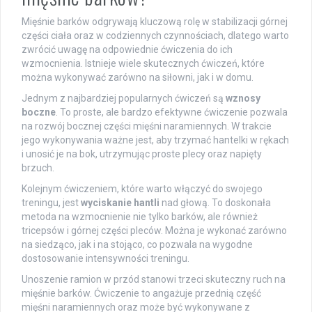
Mięśnie barków odgrywają kluczową rolę w stabilizacji górnej
części ciała oraz w codziennych czynnościach, dlatego warto
zwrócić uwagę na odpowiednie ćwiczenia do ich
wzmocnienia. Istnieje wiele skutecznych ćwiczeń, które
można wykonywać zarówno na siłowni, jak i w domu.
Jednym z najbardziej popularnych ćwiczeń są
wznosy
boczne
. To proste, ale bardzo efektywne ćwiczenie pozwala
na rozwój bocznej części mięśni naramiennych. W trakcie
jego wykonywania ważne jest, aby trzymać hantelki w rękach
i unosić je na bok, utrzymując proste plecy oraz napięty
brzuch.
Kolejnym ćwiczeniem, które warto włączyć do swojego
treningu, jest
wyciskanie hantli
nad głową. To doskonała
metoda na wzmocnienie nie tylko barków, ale również
tricepsów i górnej części pleców. Można je wykonać zarówno
na siedząco, jak i na stojąco, co pozwala na wygodne
dostosowanie intensywności treningu.
Unoszenie ramion w przód stanowi trzeci skuteczny ruch na
mięśnie barków. Ćwiczenie to angażuje przednią część
mięśni naramiennych oraz może być wykonywane z