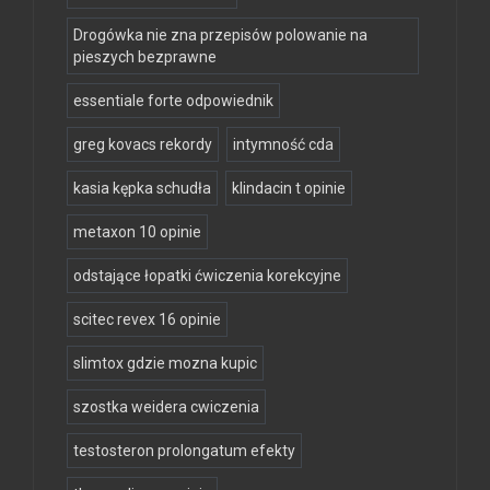
Drogówka nie zna przepisów polowanie na
pieszych bezprawne
essentiale forte odpowiednik
greg kovacs rekordy
intymność cda
kasia kępka schudła
klindacin t opinie
metaxon 10 opinie
odstające łopatki ćwiczenia korekcyjne
scitec revex 16 opinie
slimtox gdzie mozna kupic
szostka weidera cwiczenia
testosteron prolongatum efekty