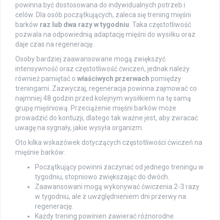
powinna być dostosowana do indywidualnych potrzeb i
celów. Dla osób początkujących, zaleca się trening mięśni
barków
raz lub dwa razy w tygodniu
. Taka częstotliwość
pozwala na odpowiednią adaptację mięśni do wysiłku oraz
daje czas na regenerację.
Osoby bardziej zaawansowane mogą zwiększyć
intensywność oraz częstotliwość ćwiczeń, jednak należy
również pamiętać o
właściwych przerwach
pomiędzy
treningami. Zazwyczaj, regeneracja powinna zajmować co
najmniej 48 godzin przed kolejnym wysiłkiem na tę samą
grupę mięśniową. Przeciążenie mięśni barków może
prowadzić do kontuzji, dlatego tak ważne jest, aby zwracać
uwagę na sygnały, jakie wysyła organizm.
Oto kilka wskazówek dotyczących częstotliwości ćwiczeń na
mięśnie barków:
Początkujący powinni zaczynać od jednego treningu w
tygodniu, stopniowo zwiększając do dwóch.
Zaawansowani mogą wykonywać ćwiczenia 2-3 razy
w tygodniu, ale z uwzględnieniem dni przerwy na
regenerację.
Każdy trening powinien zawierać różnorodne