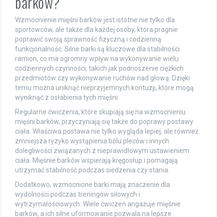
barków?
Wzmocnienie mięśni barków jest istotne nie tylko dla
sportowców, ale także dla każdej osoby, która pragnie
poprawić swoją sprawność fizyczną i codzienną
funkcjonalność. Silne barki są kluczowe dla stabilności
ramion, co ma ogromny wpływ na wykonywanie wielu
codziennych czynności, takich jak podnoszenie ciężkich
przedmiotów czy wykonywanie ruchów nad głową. Dzięki
temu można uniknąć nieprzyjemnych kontuzji, które mogą
wyniknąć z osłabienia tych mięśni.
Regularne ćwiczenia, które skupiają się na wzmocnieniu
mięśni barków, przyczyniają się także do poprawy postawy
ciała. Właściwa postawa nie tylko wygląda lepiej, ale również
zmniejsza ryzyko wystąpienia bólu pleców i innych
dolegliwości związanych z nieprawidłowym ustawieniem
ciała. Mięśnie barków wspierają kręgosłup i pomagają
utrzymać stabilność podczas siedzenia czy stania.
Dodatkowo, wzmocnione barki mają znaczenie dla
wydolności podczas treningów siłowych i
wytrzymałościowych. Wiele ćwiczeń angażuje mięśnie
barków, a ich silne uformowanie pozwala na lepsze