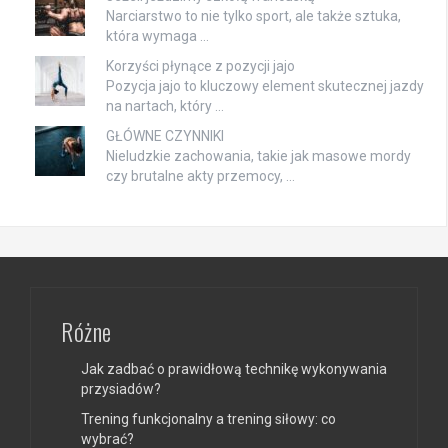
Narciarstwo to nie tylko sport, ale także sztuka,
która wymaga …
Korzyści płynące z pozycji jajo
Pozycja jajo to kluczowy element skutecznej jazdy
na nartach, który …
GŁÓWNE CZYNNIKI
Nieludzkie zachowania, takie jak masowe mordy
czy brutalne akty przemocy, …
Różne
Jak zadbać o prawidłową technikę wykonywania
przysiadów?
Trening funkcjonalny a trening siłowy: co
wybrać?