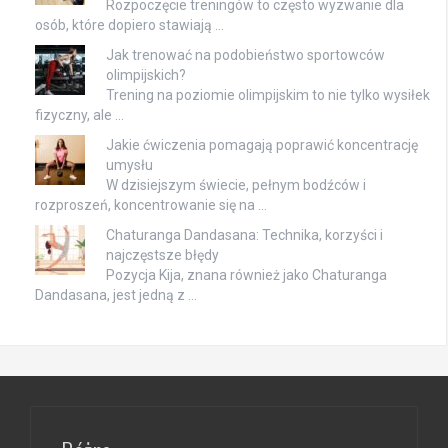
Rozpoczęcie treningów to często wyzwanie dla
osób, które dopiero stawiają …
Jak trenować na podobieństwo sportowców
olimpijskich?
Trening na poziomie olimpijskim to nie tylko wysiłek
fizyczny, ale …
Jakie ćwiczenia pomagają poprawić koncentrację
umysłu
W dzisiejszym świecie, pełnym bodźców i
rozproszeń, koncentrowanie się na …
Chaturanga Dandasana: Technika, korzyści i
najczęstsze błędy
Pozycja Kija, znana również jako Chaturanga
Dandasana, jest jedną z …