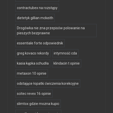
contractubex na rozstępy
dietetyk gillian mckeith
Drogówka nie zna przepisów polowanie na
pieszych bezprawne
essentiale forte odpowiednik
greg kovacs rekordy
intymność cda
kasia kępka schudła
klindacin t opinie
metaxon 10 opinie
odstające łopatki ćwiczenia korekcyjne
scitec revex 16 opinie
slimtox gdzie mozna kupic