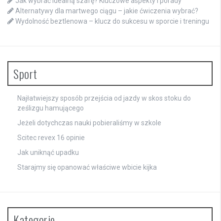
Jak wybrać idealną szafę? Kluczowe aspekty i porady
Alternatywy dla martwego ciągu – jakie ćwiczenia wybrać?
Wydolność beztlenowa – klucz do sukcesu w sporcie i treningu
Sport
Najłatwiejszy sposób przejścia od jazdy w skos stoku do
ześlizgu hamującego
Jeżeli dotychczas nauki pobieraliśmy w szkole
Scitec revex 16 opinie
Jak uniknąć upadku
Starajmy się opanować właściwe wbicie kijka
Kategorie