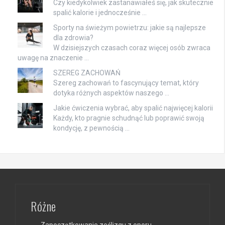
Czy kiedykolwiek zastanawiałeś się, jak skutecznie
spalić kalorie i jednocześnie …
Sporty na świeżym powietrzu: jakie są najlepsze
dla zdrowia?
W dzisiejszych czasach coraz więcej osób zwraca
uwagę na znaczenie …
SZEREG ZACHOWAŃ
Szereg zachowań to fascynujący temat, który
dotyka różnych aspektów naszego …
Jakie ćwiczenia wybrać, aby spalić najwięcej kalorii
Każdy, kto pragnie schudnąć lub poprawić swoją
kondycję, z pewnością …
Różne
Zapoczątkowanie ześlizgu z oporu