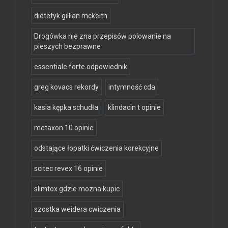
dietetyk gillian mckeith
Drogówka nie zna przepisów polowanie na
pieszych bezprawne
essentiale forte odpowiednik
greg kovacs rekordy
intymność cda
kasia kępka schudła
klindacin t opinie
metaxon 10 opinie
odstające łopatki ćwiczenia korekcyjne
scitec revex 16 opinie
slimtox gdzie mozna kupic
szostka weidera cwiczenia