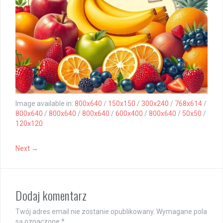
Image available in:
800x640
/
150x150
/
300x240
/
768x614
/
800x640
/
800x640
/
800x640
/
600x400
/
800x640
/
50x50
/
120x120
Next →
Dodaj komentarz
Twój adres email nie zostanie opublikowany.
Wymagane pola
są oznaczone
*