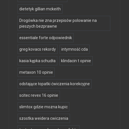
dietetyk gillian mckeith
Drogówka nie zna przepisów polowanie na
pieszych bezprawne
essentiale forte odpowiednik
greg kovacs rekordy
intymność cda
kasia kępka schudła
klindacin t opinie
metaxon 10 opinie
odstające łopatki ćwiczenia korekcyjne
scitec revex 16 opinie
slimtox gdzie mozna kupic
szostka weidera cwiczenia