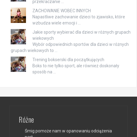
przekraczanie …
ZACHOWANIE WOBEC INNYCH
Napastliwe zachowanie dzieci to zjawisko, które
wzbudza wiele emocji i …
Jakie sporty wybierać dla dzieci w różnych grupach
wiekowych
Wybór odpowiednich sportów dla dzieci w różnych
grupach wiekowych to …
Trening bokserski dla początkujących
Boks to nie tylko sport, ale również doskonały
sposób na …
Różne
Śmig pomoże nam w opanowaniu odciążenia
nart