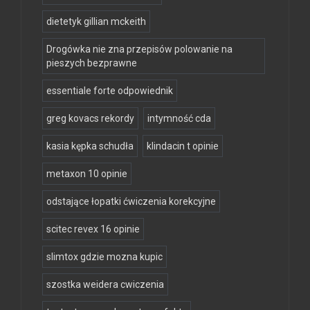
dietetyk gillian mckeith
Drogówka nie zna przepisów polowanie na
pieszych bezprawne
essentiale forte odpowiednik
greg kovacs rekordy
intymność cda
kasia kępka schudła
klindacin t opinie
metaxon 10 opinie
odstające łopatki ćwiczenia korekcyjne
scitec revex 16 opinie
slimtox gdzie mozna kupic
szostka weidera cwiczenia