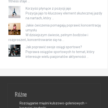
fitness staje …
Korzyści płynące z pozycji jajo
Pozycja jajo to kluczowy element skutecznej jazdy
na nartach, który …
Jakie ćwiczenia pomagają poprawić koncentrację
umysłu
W dzisiejszym świecie, pełnym bodźców i
rozproszeń, koncentrowanie się na …
Jak poprawić swoje osiągi sportowe?
Poprawa osiągów sportowych to temat, który
interesuje wielu pasjonatów aktywności …
Różne
Rozciąganie mięśni kulszowo-goleniowych –
korzyści i techniki