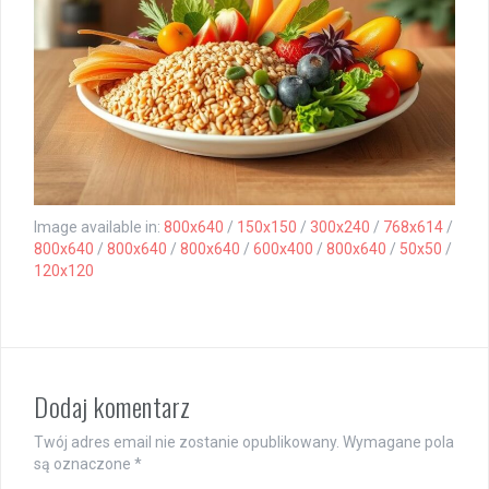
Image available in:
800x640
/
150x150
/
300x240
/
768x614
/
800x640
/
800x640
/
800x640
/
600x400
/
800x640
/
50x50
/
120x120
Dodaj komentarz
Twój adres email nie zostanie opublikowany.
Wymagane pola
są oznaczone
*